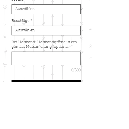
Beschläge
*
Bei Halsband: Halsbandgrösse in cm
gemäss Messanleitung (optional)
0/500
IN DEN WARENKORB
Abgebildet: Moxonleine
Wähle in dieser Kombination aus
Seil und Takelung Halsband,
Leine oder Moxonleine