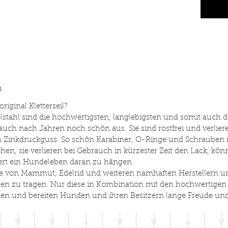
Handsch
der Hal
Halsba
Scheren
Edelsta
Wahl.
n
iginal Kletterseil?
tahl sind die hochwertigsten, langlebigsten und somit auch di
ch nach Jahren noch schön aus. Sie sind rostfrei und verliere
m Zinkdruckguss. So schön Karabiner, O-Ringe und Schrauben 
en, sie verlieren bei Gebrauch in kürzester Zeit den Lack, kö
rt ein Hundeleben daran zu hängen.
lle von Mammut, Edelrid und weiteren namhaften Herstellern
en zu tragen. Nur diese in Kombination mit den hochwertigen
en und bereiten Hunden und ihren Besitzern lange Freude und 