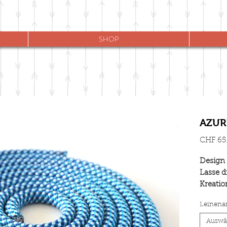
SHOP
AZUR
CHF 65
Design
Lasse d
Kreatio
Produkt
Leinenar
Beschlä
Galerie
Auswä