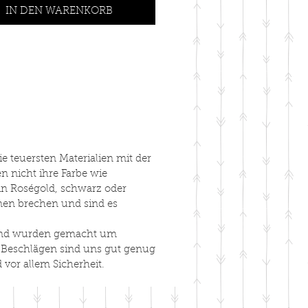
IN DEN WARENKORB
laufe, Länge offen ca 1.50m ab
sung.
nd
aus Kletterseil in 10mm mit
karabiner aus Messing oder
hl. Takelart und Farben nach
e teuersten Materialien mit der
n nicht ihre Farbe wie
in Roségold, schwarz oder
nnen brechen und sind es
 und wurden gemacht um
 Beschlägen sind uns gut genug
vor allem Sicherheit.