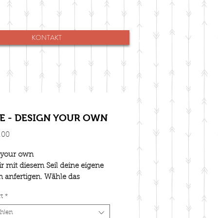
KONTAKT
E - DESIGN YOUR OWN
Preis
.00
 your own
ir mit diesem Seil deine eigene
n anfertigen. Wähle das
, die Art der Takelung und die
t
*
ge. Viele Ideen sind in der
 zu finden.
hlen