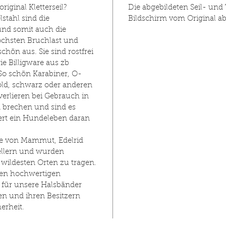
iginal Kletterseil?
Die abgebildeten Seil- und
der Hal
stahl sind die
Bildschirm vom Original a
und somit auch die
Halsba
höchsten Bruchlast und
Scheren
hön aus. Sie sind rostfrei
Edelsta
ie Billigware aus zb
So schön Karabiner, O-
ld, schwarz oder anderen
verlieren bei Gebrauch in
n brechen und sind es
rt ein Hundeleben daran
le von Mammut, Edelrid
ellern und wurden
ildesten Orten zu tragen.
den hochwertigen
 für unsere Halsbänder
n und ihren Besitzern
erheit.