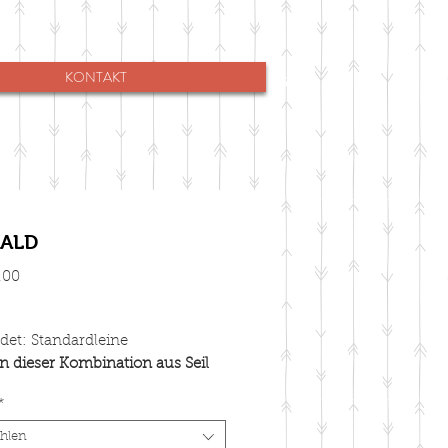
KONTAKT
ALD
Preis
.00
det: Standardleine
n dieser Kombination aus Seil
elung Halsband, Leine oder
*
eine
hlen