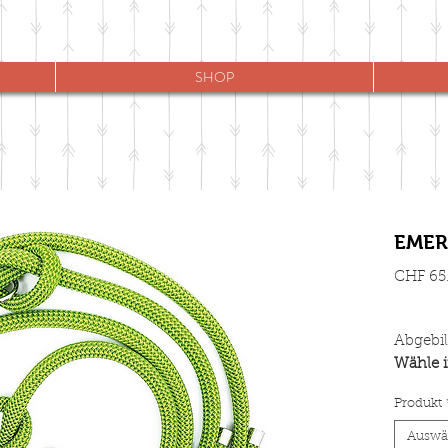
SHOP
EMER
CHF 65
Abgebil
Wähle i
und Tak
Produkt
Moxonl
Auswä