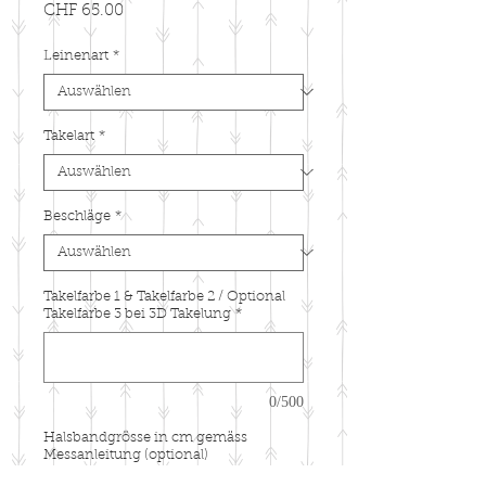
Preis
CHF 65.00
Leinenart
*
Takelart
*
Beschläge
*
Takelfarbe 1 & Takelfarbe 2 / Optional
Takelfarbe 3 bei 3D Takelung
*
0/500
Halsbandgrösse in cm gemäss
Messanleitung (optional)