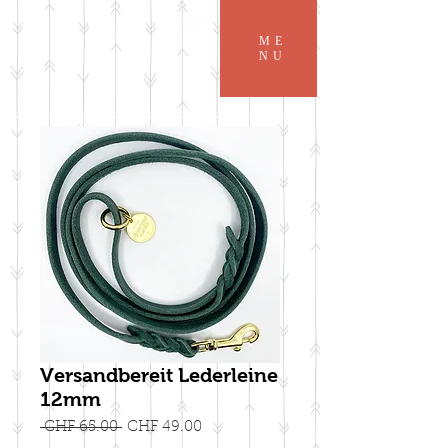
ME
NU
Versandbereit Lederleine
12mm
Standardpreis
Sale-
 CHF 65.00 
CHF 49.00
Preis